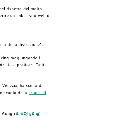
 nel rispetto del molto
erire un link al sito web di
ia della distrazione".
boxing raggiungendo il
ziato a praticare Taiji
 Venezia, ha scelto di
po scuola della
scuola di
Qi Gong (
Qì gōng
)
氣功