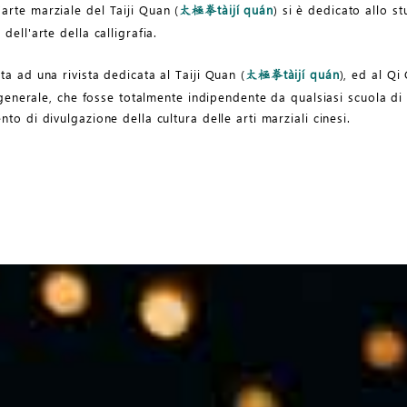
arte marziale del Taiji Quan (
tàijí quán
) si è dedicato allo s
太極拳
dell'arte della calligrafia.
ta ad una rivista dedicata al Taiji Quan (
tàijí quán
), ed al Qi
太極拳
n generale, che fosse totalmente indipendente da qualsiasi scuola di 
to di divulgazione della cultura delle arti marziali cinesi.