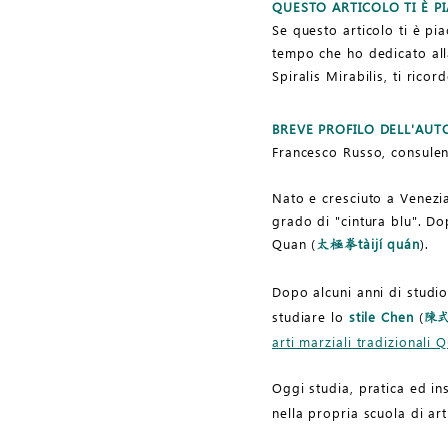
QUESTO ARTICOLO TI È P
Se questo articolo ti è pia
tempo che ho dedicato alla 
Spiralis Mirabilis, ti rico
BREVE PROFILO DELL'AUT
Francesco Russo, consulent
Nato e cresciuto a Venezia
grado di "cintura blu". Do
Quan (
tàijí quán
).
太極拳
Dopo alcuni anni di studi
studiare lo
stile Chen
(
陳
arti marziali tradizionali
Oggi studia, pratica ed ins
nella propria scuola di art