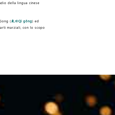
tudio della lingua cinese
 Gong (
Qì gōng
) ed
氣功
arti marziali, con lo scopo