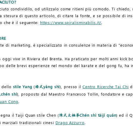
IACIUTO?
ciuto condividilo, od utilizzalo come ritieni più comodo. Ti chiedo,
stesura di questo articolo, di citare la fonte, e se possibile di ins
rdo che è il seguente:
https://www.spiralismirabilis.it/
.
ORE
e di marketing, è specializzato in consulenze in materia di "econom
 oggi vive in Riviera del Brenta. Ha praticato per molti anni kick 
po delle brevi esperienze nel mondo del karate e del gong fu, ha ini
o dello
stile Yang
(
yáng shì
), presso il
Centro Ricerche Tai Chi
di
楊式
chén shì
), proposto dal Maestro Francesco Tollin, fondatore e ca
式
 Quan Cong
.
egna il Taiji Quan stile Chen (
Chén shì tàijí quán
) ed il 
陳式太極拳
i marziali tradizionali cinesi
Drago Azzurro
.